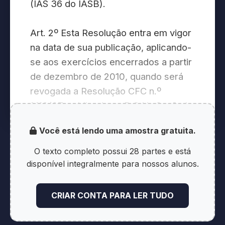
(IAS 36 do IASB).
Art. 2º Esta Resolução entra em vigor
na data de sua publicação, aplicando-
se aos exercícios encerrados a partir
de dezembro de 2010, quando será
revogada a Resolução CFC n.º
1.110/07, publicada no D.O.U., Seção I,
de 7/12/07.
Você está lendo uma amostra gratuita.
Brasília, 20 de agosto de 2010.
O texto completo possui 28 partes e está
disponível integralmente para nossos alunos.
Contador Juarez Domingues Carneiro
CRIAR CONTA PARA LER TUDO
Presidente