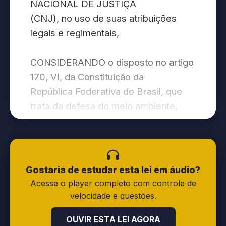
NACIONAL DE JUSTIÇA
(CNJ), no uso de suas atribuições
legais e regimentais,
CONSIDERANDO o disposto no artigo
170, VI, da Constituição da
República Federativa do Brasil, que
trata da defesa do meio ambiente,
inclusive
mediante tratamento diferenciado
conforme o impacto ambiental dos
produtos e
Gostaria de estudar esta lei em áudio?
serviços e de seus processos de
Acesse o player completo com controle de
elaboração e prestação; bem como
velocidade e questões.
artigo 225
OUVIR ESTA LEI AGORA
que estabelece que todos têm direito