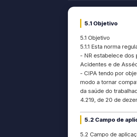
5.1 Objetivo
5.1 Objetivo
5.1.1 Esta norma regu
- NR estabelece dos 
Acidentes e de Assé
- CIPA tendo por obje
modo a tornar compat
da saúde do trabalhad
4.219, de 20 de dez
5.2 Campo de apli
5.2 Campo de aplica