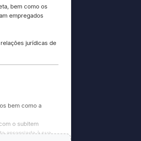
ireta, bem como os
ssuam empregados
relações jurídicas de
scos bem como a
 com o subitem
ta apropriada à sua