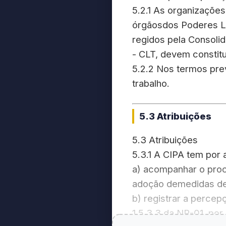
5.2.1 As organizações
órgãosdos Poderes Le
regidos pela Consoli
- CLT, devem constitu
5.2.2 Nos termos prev
trabalho.
5.3 Atribuições
5.3 Atribuições
5.3.1 A CIPA tem por a
a) acompanhar o proc
adoção demedidas de
b) registrar a perce
1.5.3.3 da NR-01, por