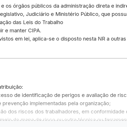
 e os órgãos públicos da administração direta e ind
gislativo, Judiciário e Ministério Público, que po
dação das Leis do Trabalho
ir e manter CIPA.
istos em lei, aplica-se o disposto nesta NR a outras 
tribuição:
esso de identificação de perigos e avaliação de ri
 prevenção implementadas pela organização;
pção dos riscos dos trabalhadores, em conformidade
 meio do mapa de risco ou outra técnica ou ferramen