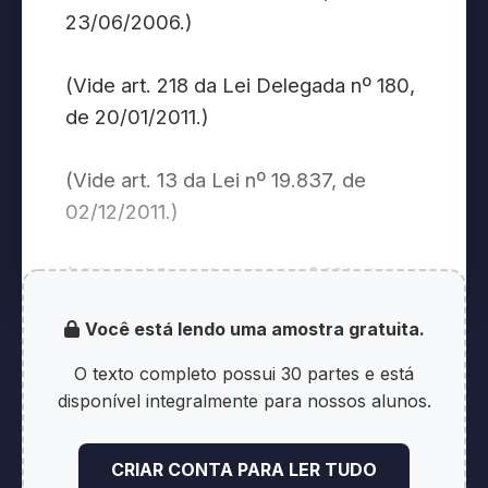
23/06/2006.)
(Vide art. 218 da Lei Delegada nº 180,
de 20/01/2011.)
(Vide art. 13 da Lei nº 19.837, de
02/12/2011.)
(Vide Lei Complementar nº 131, de
06/12/2013.)
Você está lendo uma amostra gratuita.
O Povo do Estado de Minas Gerais,
O texto completo possui 30 partes e está
por seus representantes, decretou e
disponível integralmente para nossos alunos.
eu, em seu nome, sanciono a seguinte
lei:
CRIAR CONTA PARA LER TUDO