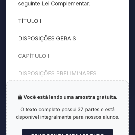
seguinte Lei Complementar:
TÍTULO I
DISPOSIÇÕES GERAIS
CAPÍTULO I
DISPOSIÇÕES PRELIMINARES
Art. 1º Esta Lei Complementar
Você está lendo uma amostra gratuita.
organiza a Polícia Civil do Estado de
Minas Gerais - PCMG -, define sua
O texto completo possui 37 partes e está
competência e dispõe sobre o regime
disponível integralmente para nossos alunos.
jurídico dos integrantes das carreiras
policiais civis.