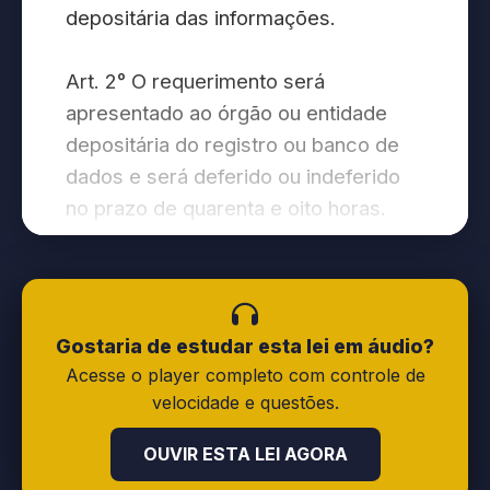
depositária das informações.
Art. 2° O requerimento será
apresentado ao órgão ou entidade
depositária do registro ou banco de
dados e será deferido ou indeferido
no prazo de quarenta e oito horas.
Parágrafo único. A decisão será
comunicada ao requerente em vinte e
quatro horas.
Gostaria de estudar esta lei em áudio?
Acesse o player completo com controle de
Art. 3° Ao deferir o pedido, o
velocidade e questões.
depositário do registro ou do banco
OUVIR ESTA LEI AGORA
de dados marcará dia e hora para que