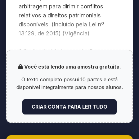
arbitragem para dirimir conflitos
relativos a direitos patrimoniais
disponíveis. (Incluído pela Lei nº
13.129, de 2015) (Vigência)
§ 2o A autoridade ou o órgão
competente da administração pública
Você está lendo uma amostra gratuita.
direta para a celebração de
convenção de arbitragem é a mesma
O texto completo possui 10 partes e está
para a realização de acordos ou
disponível integralmente para nossos alunos.
transações. (Incluído pela Lei nº
13.129, de 2015) (Vigência)
CRIAR CONTA PARA LER TUDO
Art. 2º A arbitragem poderá ser de
direito ou de eqüidade, a critério das