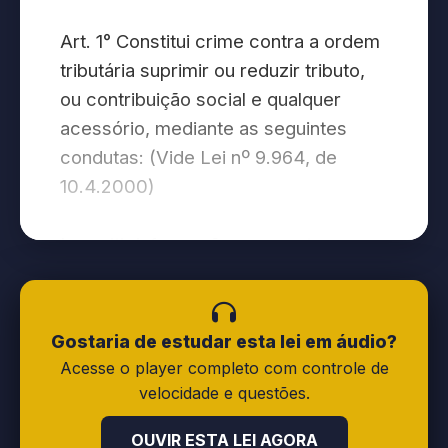
Art. 1° Constitui crime contra a ordem
tributária suprimir ou reduzir tributo,
ou contribuição social e qualquer
acessório, mediante as seguintes
condutas: (Vide Lei nº 9.964, de
10.4.2000)
I - omitir informação, ou prestar
declaração falsa às autoridades
fazendárias;
Gostaria de estudar esta lei em áudio?
II - fraudar a fiscalização tributária,
Acesse o player completo com controle de
inserindo elementos inexatos, ou
velocidade e questões.
omitindo operação de qualquer
OUVIR ESTA LEI AGORA
natureza, em documento ou livro