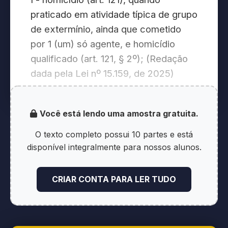
praticado em atividade típica de grupo
de extermínio, ainda que cometido
por 1 (um) só agente, e homicídio
qualificado (art. 121, § 2º); (Redação
dada pela Lei nº 15.159, de 2025)
I-A - lesão corporal dolosa de
Você está lendo uma amostra gratuita.
natureza gravíssima (art. 129, § 2º) e
lesão corporal seguida de morte (art.
O texto completo possui 10 partes e está
129, § 3º), quando praticadas:
disponível integralmente para nossos alunos.
(Redação dada pela Lei nº 15.159, de
2025)
CRIAR CONTA PARA LER TUDO
a) contra autoridade ou agente
descrito nos arts. 142 e 144 da