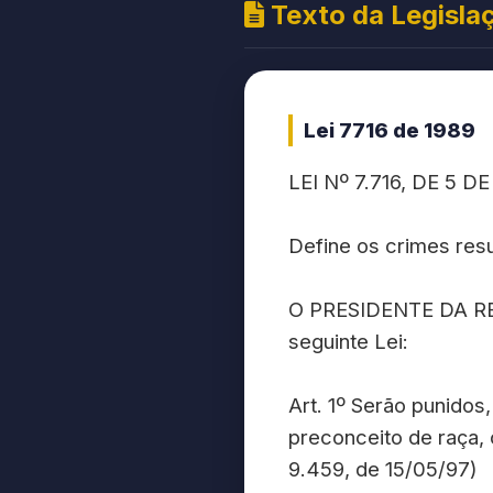
Texto da Legisla
Lei 7716 de 1989
LEI Nº 7.716, DE 5 D
Define os crimes resu
O PRESIDENTE DA REP
seguinte Lei:
Art. 1º Serão punidos
preconceito de raça, 
9.459, de 15/05/97)