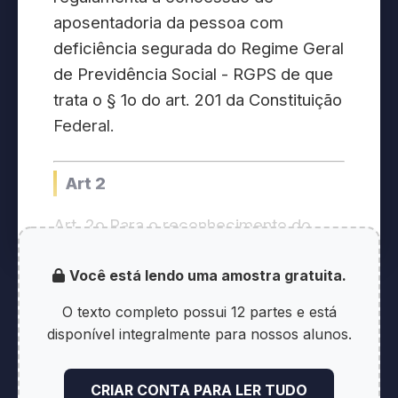
aposentadoria da pessoa com
deficiência segurada do Regime Geral
de Previdência Social - RGPS de que
trata o § 1o do art. 201 da Constituição
Federal.
Art 2
Art. 2o Para o reconhecimento do
direito à aposentadoria de que trata
Você está lendo uma amostra gratuita.
esta Lei Complementar, considera-se
pessoa com deficiência aquela que
O texto completo possui 12 partes e está
tem impedimentos de longo prazo de
disponível integralmente para nossos alunos.
natureza física, mental, intelectual ou
sensorial, os quais, em interação com
CRIAR CONTA PARA LER TUDO