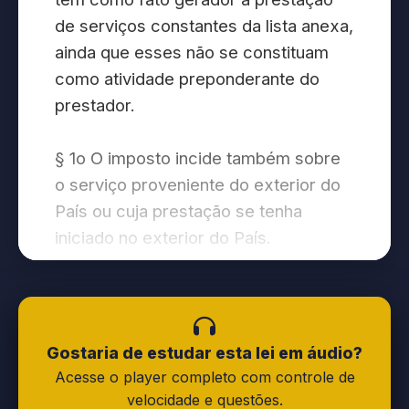
de serviços constantes da lista anexa,
ainda que esses não se constituam
como atividade preponderante do
prestador.
§ 1o O imposto incide também sobre
o serviço proveniente do exterior do
País ou cuja prestação se tenha
iniciado no exterior do País.
§ 2o Ressalvadas as exceções
expressas na lista anexa, os serviços
nela mencionados não ficam sujeitos
Gostaria de estudar esta lei em áudio?
ao Imposto Sobre Operações
Acesse o player completo com controle de
Relativas à Circulação de Mercadorias
velocidade e questões.