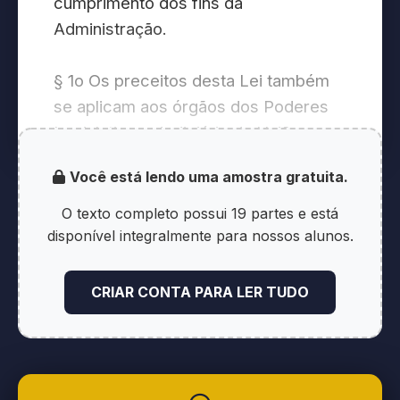
cumprimento dos fins da
Administração.
§ 1o Os preceitos desta Lei também
se aplicam aos órgãos dos Poderes
Legislativo e Judiciário da União,
quando no desempenho de função
Você está lendo uma amostra gratuita.
administrativa.
O texto completo possui 19 partes e está
§ 2o Para os fins desta Lei,
disponível integralmente para nossos alunos.
consideram-se:
CRIAR CONTA PARA LER TUDO
I - órgão - a unidade de atuação
integrante da estrutura da
Administração direta e da estrutura da
Administração indireta;