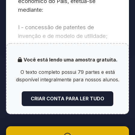
econômico do País, efetua-se
mediante:
I - concessão de patentes de
invenção e de modelo de utilidade;
II - concessão de registro de desenho
Você está lendo uma amostra gratuita.
industrial;
O texto completo possui 79 partes e está
III - concessão de registro de marca;
disponível integralmente para nossos alunos.
IV - repressão às falsas indicações
CRIAR CONTA PARA LER TUDO
geográficas; e
V - repressão à concorrência desleal.