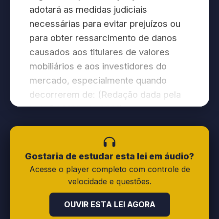
adotará as medidas judiciais
necessárias para evitar prejuízos ou
para obter ressarcimento de danos
causados aos titulares de valores
mobiliários e aos investidores do
mercado, especialmente quando
decorrerem de: (Redação dada pela
Lei nº 14.195, de 2021)
I — operação fraudulenta, prática não
equitativa, manipulação de preços ou
Gostaria de estudar esta lei em áudio?
criação de condições artificiais de
Acesse o player completo com controle de
procura, oferta ou preço de valores
velocidade e questões.
mobiliários;
OUVIR ESTA LEI AGORA