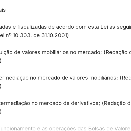
ais
inadas e fiscalizadas de acordo com esta Lei as segui
i nº 10.303, de 31.10.2001)
ibuição de valores mobiliários no mercado; (Redação 
)
ntermediação no mercado de valores mobiliários; (Re
)
intermediação no mercado de derivativos; (Redação d
)
o funcionamento e as operações das Bolsas de Valor