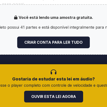
e 31.10.2001)
Você está lendo uma amostra gratuita.
 funcionamento e as operações das Bolsas de Mercad
i nº 10.303, de 31.10.2001)
eto possui 41 partes e está disponível integralmente para 
de carteiras e a custódia de valores mobiliários; (Re
CRIAR CONTA PARA LER TUDO
)
companhias abertas; (Inciso incluído pela Lei nº 10.30
onsultor e analista de valores mobiliários. (Inciso inc
Gostaria de estudar esta lei em áudio?
)
sse o player completo com controle de velocidade e quest
ições Gerais
OUVIR ESTA LEI AGORA