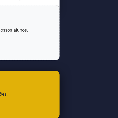
orias e Futuros;
nossos alunos.
dação dada pela Lei nº
3, de 31.10.2001)
luído pela Lei nº
ões.