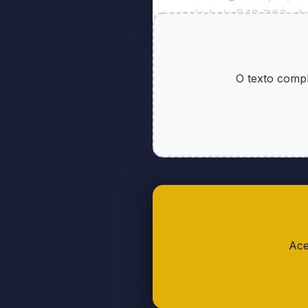
pela Lei nº 10.303, d
V - a organização, o
(Redação dada pela Le
O texto compl
VI - a administração 
10.303, de 31.10.2001
VII - a auditoria das 
VIII - os serviços de c
10.303, de 31.10.2001
Ace
Art 2 - Das Dispos