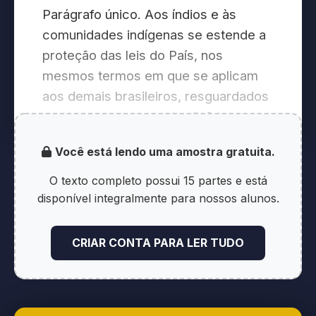
Parágrafo único. Aos índios e às
comunidades indígenas se estende a
proteção das leis do País, nos
mesmos termos em que se aplicam
aos demais brasileiros, resguardados
os usos, costumes e tradições
indígenas, bem como as condições
Você está lendo uma amostra gratuita.
peculiares reconhecidas nesta Lei.
O texto completo possui 15 partes e está
Art. 2° Cumpre à União, aos Estados e
disponível integralmente para nossos alunos.
aos Municípios, bem como aos
órgãos das respectivas
CRIAR CONTA PARA LER TUDO
administrações indiretas, nos limites
de sua competência, para a proteção
das comunidades indígenas e a