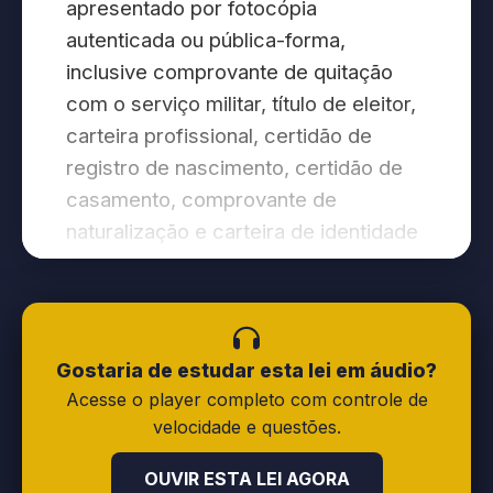
apresentado por fotocópia
autenticada ou pública-forma,
inclusive comprovante de quitação
com o serviço militar, título de eleitor,
carteira profissional, certidão de
registro de nascimento, certidão de
casamento, comprovante de
naturalização e carteira de identidade
de estrangeiro.
Art. 2º Quando, para a realização de
determinado ato, for exigida a
Gostaria de estudar esta lei em áudio?
apresentação de documento de
Acesse o player completo com controle de
identificação, a pessoa que fizer a
velocidade e questões.
exigência fará extrair, no prazo de até
OUVIR ESTA LEI AGORA
5 (cinco) dias, os dados que