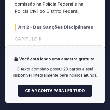
comissão na Polícia Federal e na
Polícia Civil do Distrito Federal.
Art 2 - Das Sanções Disciplinares
CAPÍTULO II
DAS SANÇÕES E DAS INFRAÇÕES
Você está lendo uma amostra gratuita.
DISCIPLINARES
O texto completo possui 29 partes e está
Seção I
disponível integralmente para nossos alunos.
Das Sanções Disciplinares
CRIAR CONTA PARA LER TUDO
Art. 2º São sanções disciplinares: