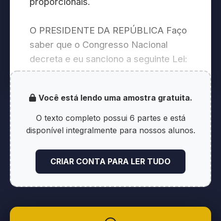
proporcionais.
O PRESIDENTE DA REPÚBLICA Faço
saber que o Congresso Nacional
decreta e eu sanciono a seguinte Lei:
Art 1 a 3 - Lei 14192_21
Você está lendo uma amostra gratuita.
Art. 1º Esta Lei estabelece normas
O texto completo possui 6 partes e está
para prevenir, reprimir e combater a
disponível integralmente para nossos alunos.
violência política contra a mulher, nos
espaços e atividades relacionados ao
CRIAR CONTA PARA LER TUDO
exercício de seus direitos políticos e
de suas funções públicas, e para
assegurar a participação de mulheres
em debates eleitorais e dispõe sobre