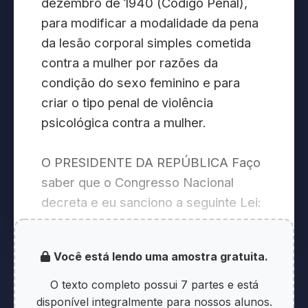
dezembro de 1940 (Código Penal),
para modificar a modalidade da pena
da lesão corporal simples cometida
contra a mulher por razões da
condição do sexo feminino e para
criar o tipo penal de violência
psicológica contra a mulher.
O PRESIDENTE DA REPÚBLICA Faço
saber que o Congresso Nacional
decreta e eu sanciono a seguinte Lei:
Art 1
Você está lendo uma amostra gratuita.
Art. 1º Esta Lei define o programa de
O texto completo possui 7 partes e está
cooperação Sinal Vermelho contra a
disponível integralmente para nossos alunos.