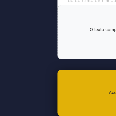
do contrato de franqu
§ 2º A franquia pode
lucrativos, independ
O texto compl
Art 2 - Sistema de
Art. 2º Para a implan
de Oferta de Franquia
obrigatoriamente:
I - histórico resumid
Ace
II - qualificação com
com os respectivos n