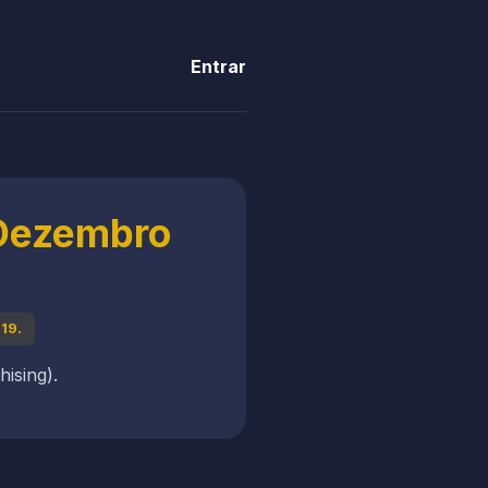
Entrar
 Dezembro
19.
ising).