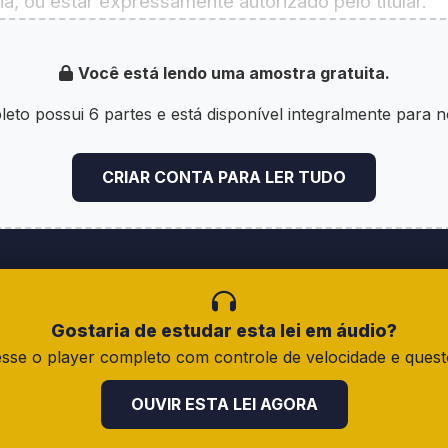
ia, ou estar expressamente autorizado pelo titular.
 ser adotada por empresa privada, empresa estatal o
Você está lendo uma amostra gratuita.
entemente do segmento em que desenvolva as ativid
eto possui 6 partes e está disponível integralmente para 
 Franquia Empresarial
CRIAR CONTA PARA LER TUDO
tação da franquia, o franqueador deverá fornecer ao 
, escrita em língua portuguesa, de forma objetiva e 
o do negócio franqueado;
Gostaria de estudar esta lei em áudio?
sse o player completo com controle de velocidade e quest
pleta do franqueador e das empresas a que esteja lig
úmeros de inscrição no Cadastro Nacional da Pesso
OUVIR ESTA LEI AGORA