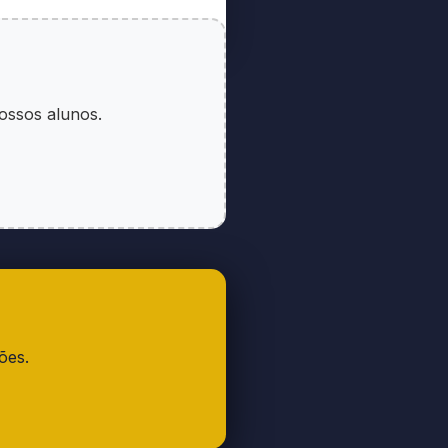
u entidade sem fins
ades.
nossos alunos.
interessado Circular
acessível, contendo
ões.
ado, identificando-as
a Jurídica (CNPJ);