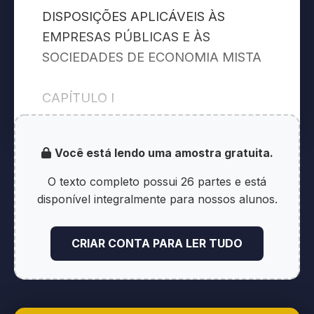
DISPOSIÇÕES APLICÁVEIS ÀS
EMPRESAS PÚBLICAS E ÀS
SOCIEDADES DE ECONOMIA MISTA
CAPÍTULO I
DISPOSIÇÕES PRELIMINARES
Você está lendo uma amostra gratuita.
Art. 1º Esta Lei dispõe sobre o
O texto completo possui 26 partes e está
estatuto jurídico da empresa pública,
disponível integralmente para nossos alunos.
da sociedade de economia mista e de
suas subsidiárias, abrangendo toda e
CRIAR CONTA PARA LER TUDO
qualquer empresa pública e
sociedade de economia mista da
União, dos Estados, do Distrito