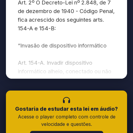
Art. 2º O Decreto-Lei nº 2.848, de 7
de dezembro de 1940 - Código Penal,
fica acrescido dos seguintes arts.
154-A e 154-B:
“Invasão de dispositivo informático
Art. 154-A. Invadir dispositivo
informático alheio, conectado ou não
à rede de computadores, mediante
violação indevida de mecanismo de
segurança e com o fim de obter,
adulterar ou destruir dados ou
Gostaria de estudar esta lei em áudio?
informações sem autorização
Acesse o player completo com controle de
expressa ou tácita do titular do
velocidade e questões.
dispositivo ou instalar vulnerabilidades