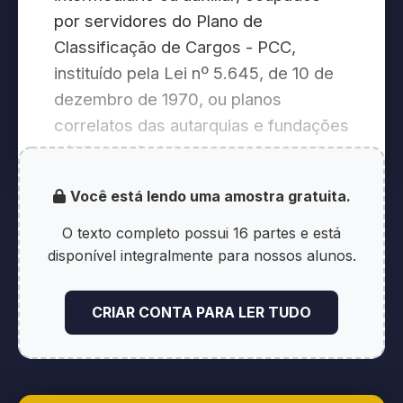
por servidores do Plano de
Classificação de Cargos - PCC,
instituído pela Lei nº 5.645, de 10 de
dezembro de 1970, ou planos
correlatos das autarquias e fundações
públicas, não integrantes de carreiras
estruturadas, que estejam em
Você está lendo uma amostra gratuita.
exercício na AGU na data de
publicação desta Lei.
O texto completo possui 16 partes e está
disponível integralmente para nossos alunos.
§ 1º Os servidores de que trata o
caput poderão optar por permanecer
CRIAR CONTA PARA LER TUDO
no quadro permanente de pessoal do
órgão ou entidade de origem,
devendo fazê-lo perante a AGU, de