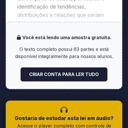
identificação de tendências,
distribuições e relações que seriam
difíceis de perceber em tabelas de
dados brutos.
Você está lendo uma amostra gratuita.
A Escolha do Gráfico Certo:
O texto completo possui 63 partes e está
Entendendo os Tipos de Dados
disponível integralmente para nossos alunos.
A seleção do gráfico mais adequado
CRIAR CONTA PARA LER TUDO
está diretamente ligada ao tipo de
variável que se deseja analisar. As
variáveis podem ser classificadas em
duas categorias principais:
Gostaria de estudar esta lei em áudio?
Variáveis Qualitativas (ou
Acesse o player completo com controle de