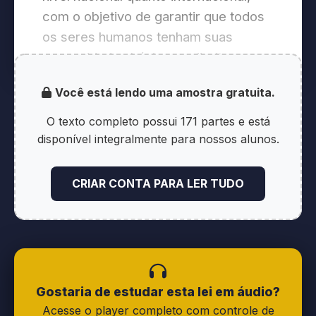
com o objetivo de garantir que todos
os seres humanos tenham suas
necessidades básicas e direitos
fundamentais atendidos.
Você está lendo uma amostra gratuita.
O Conceito de Dignidade Humana
O texto completo possui 171 partes e está
disponível integralmente para nossos alunos.
A dignidade da pessoa humana é a
base dos Direitos Humanos. Trata-se
CRIAR CONTA PARA LER TUDO
de um valor essencial que reconhece
o direito de cada ser humano a ser
tratado com respeito e igualdade.
Segundo Fábio Konder Comparato, a
dignidade é a convicção de que todos
Gostaria de estudar esta lei em áudio?
os seres humanos têm direito a ser
Acesse o player completo com controle de