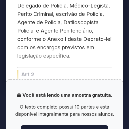
Delegado de Polícia, Médico-Legista,
Perito Criminal, escrivão de Polícia,
Agente de Policia, Datiloscopista
Policial e Agente Penitenciário,
conforme o Anexo I deste Decreto-lei
com os encargos previstos em
legislação específica.
Art 2
Art 2º As atuais classes integrantes
Você está lendo uma amostra gratuita.
das categorias funcionais do Grupo
Polícia Civil do Distrito Federal (PC-
O texto completo possui 10 partes e está
200) existentes ficam transformadas
disponível integralmente para nossos alunos.
nas seguintes: Segunda Classe,