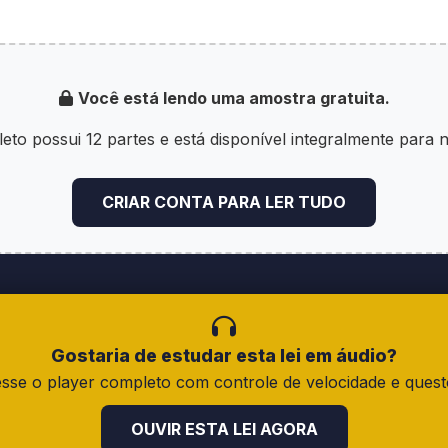
Você está lendo uma amostra gratuita.
amento estabelece princípios e normas para a aplicaç
e 1969, modificado pelo Decreto-lei nº 1.406, de 24 
eto possui 12 partes e está disponível integralmente para 
010, de 12 de janeiro de 1983.
CRIAR CONTA PARA LER TUDO
ompetência
Gostaria de estudar esta lei em áudio?
sse o player completo com controle de velocidade e quest
 do Decreto-lei nº 667, de 02 de julho de 1969 modifi
nho de 1975, e pelo Decreto-lei nº 2.010, de 12 de ja
OUVIR ESTA LEI AGORA
abelecidos os seguintes conceitos: