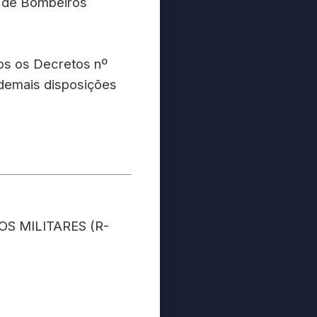
os de Bombeiros
dos os Decretos nº
 demais disposições
S MILITARES (R-