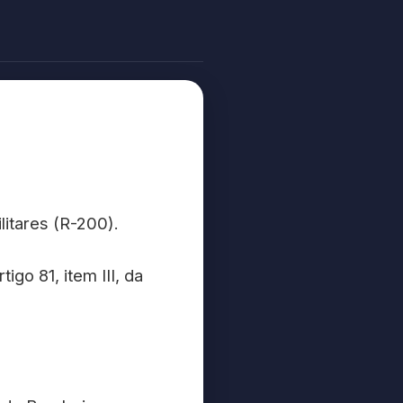
litares (R-200).
go 81, item III, da