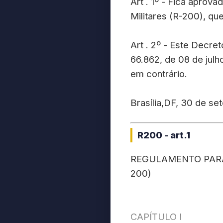
Art . 1º - Fica aprov
Militares (R-200), qu
Art . 2º - Este Decre
66.862, de 08 de julh
em contrário.
Brasília,DF, 30 de s
R200 - art.1
REGULAMENTO PARA 
200)
CAPÍTULO I