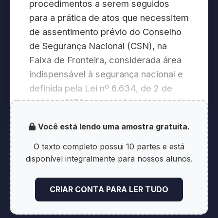
procedimentos a serem seguidos
para a prática de atos que necessitem
de assentimento prévio do Conselho
de Segurança Nacional (CSN), na
Faixa de Fronteira, considerada área
indispensável à segurança nacional e
definida pela Lei nº 6.634, de 2 de
maio de 1979, como a faixa interna de
cento e cinqüenta (150) quilômetros
Você está lendo uma amostra gratuita.
de largura, paralela à linha divisória
terrestre do território nacional.
O texto completo possui 10 partes e está
disponível integralmente para nossos alunos.
Art. 2º O assentimento prévio será
formalizado por meio de ato da
CRIAR CONTA PARA LER TUDO
Secretaria-Executiva do Conselho de
Defesa Nacional, publicado em sítio