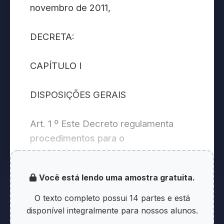
novembro de 2011,
DECRETA:
CAPÍTULO I
DISPOSIÇÕES GERAIS
Art. 1 º Este Decreto regulamenta
procedimentos para o
credenciamento de segurança e
tratamento de informação classificada
Você está lendo uma amostra gratuita.
em qualquer grau de sigilo no âmbito
do Poder Executivo federal, e dispõe
O texto completo possui 14 partes e está
sobre o Núcleo de Segurança e
disponível integralmente para nossos alunos.