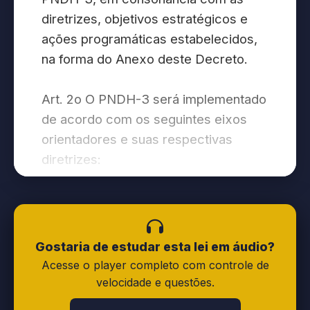
diretrizes, objetivos estratégicos e
ações programáticas estabelecidos,
na forma do Anexo deste Decreto.
Art. 2o O PNDH-3 será implementado
de acordo com os seguintes eixos
orientadores e suas respectivas
diretrizes:
I - Eixo Orientador I: Interação
democrática entre Estado e
sociedade civil:
Gostaria de estudar esta lei em áudio?
Acesse o player completo com controle de
a) Diretriz 1: Interação democrática
velocidade e questões.
entre Estado e sociedade civil como