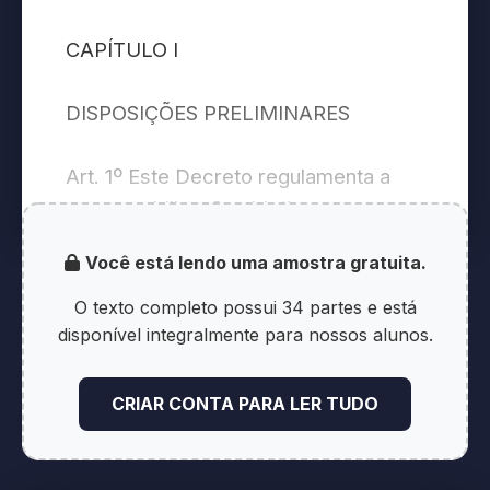
CAPÍTULO I
DISPOSIÇÕES PRELIMINARES
Art. 1º Este Decreto regulamenta a
responsabilização objetiva
administrativa e civil de pessoas
Você está lendo uma amostra gratuita.
jurídicas pela prática de atos contra a
administração pública, nacional ou
O texto completo possui 34 partes e está
estrangeira, de que trata a Lei nº
disponível integralmente para nossos alunos.
12.846, de 1º de agosto de 2013.
CRIAR CONTA PARA LER TUDO
§ 1º A Lei nº 12.846, de 2013, aplica-
se aos atos lesivos praticados: