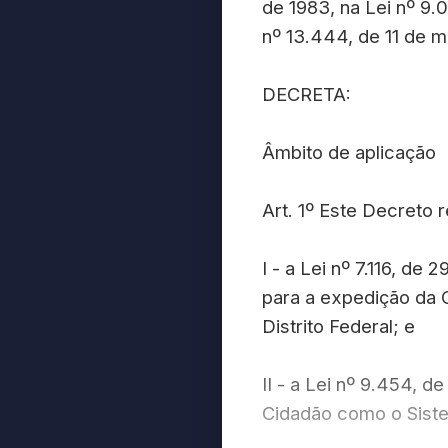
de 1983, na Lei nº 9.0
nº 13.444, de 11 de m
DECRETA:
Âmbito de aplicação
Art. 1º Este Decreto 
I - a Lei nº 7.116, d
para a expedição da C
Distrito Federal; e
II - a Lei nº 9.454, d
Cidadão como o Sistem