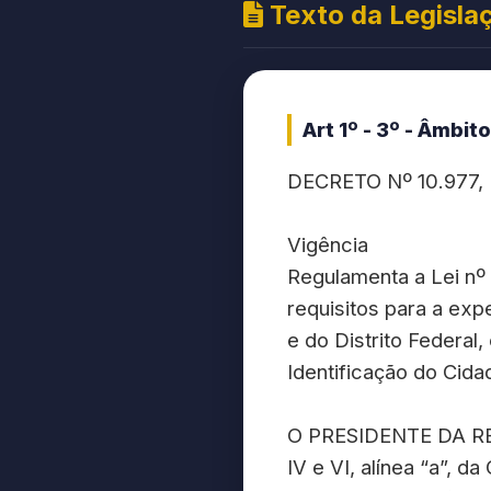
Texto da Legisla
Art 1º - 3º - Âmbi
DECRETO Nº 10.977,
Vigência
Regulamenta a Lei nº 
requisitos para a exp
e do Distrito Federal,
Identificação do Cida
O PRESIDENTE DA REPÚ
IV e VI, alínea “a”, d