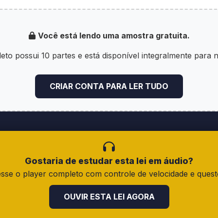
Você está lendo uma amostra gratuita.
Identidade tem fé pública, validade em todo o territóri
de válido para todos os fins legais.
eto possui 10 partes e está disponível integralmente para 
rteira de Identidade é única em âmbito nacional e a
CRIAR CONTA PARA LER TUDO
nto do local de expedição da primeira via será cons
Gostaria de estudar esta lei em áudio?
 Identidade adota o número de inscrição no Cadastro
sse o player completo com controle de velocidade e quest
l nacional previsto no inciso IV do caput do art. 11.
OUVIR ESTA LEI AGORA
ipótese de o requerente da Carteira de Identidade nã