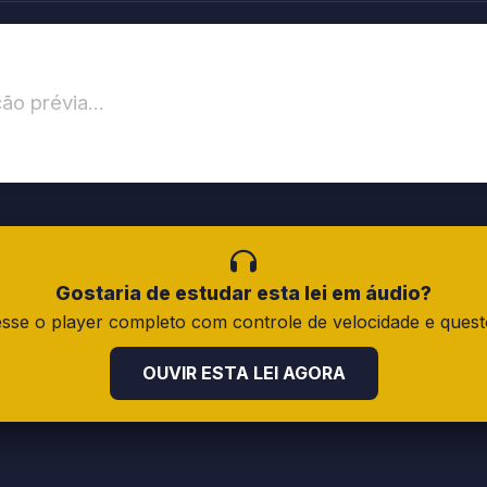
ão prévia...
Gostaria de estudar esta lei em áudio?
sse o player completo com controle de velocidade e quest
OUVIR ESTA LEI AGORA