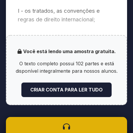
I - os tratados, as convenções e
regras de direito internacional;
II - as prerrogativas constitucionais do
Presidente da República, dos
Você está lendo uma amostra gratuita.
ministros de Estado, nos crimes
conexos com os do Presidente da
O texto completo possui 102 partes e está
República, e dos ministros do
disponível integralmente para nossos alunos.
Supremo Tribunal Federal, nos crimes
de responsabilidade (Constituição,
CRIAR CONTA PARA LER TUDO
arts. 86, 89, § 2º, e 100);
III - os processos da competência da
Justiça Militar;