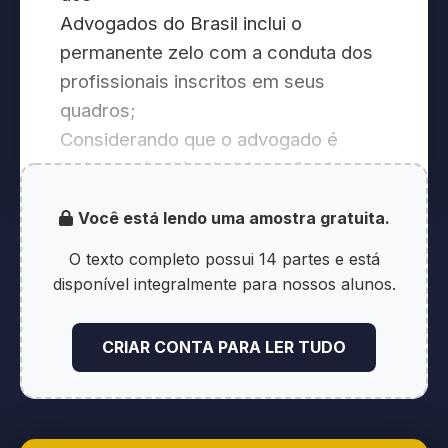
Advogados do Brasil inclui o
permanente zelo com a conduta dos
profissionais inscritos em seus
quadros;
Considerando que o advogado é
indispensável à administração da
Justiça,
Você está lendo uma amostra gratuita.
devendo guardar atuação compatível
com a elevada função social que
O texto completo possui 14 partes e está
exerce, velando pela observância dos
disponível integralmente para nossos alunos.
preceitos éticos e morais no
exercício de sua profissão;
CRIAR CONTA PARA LER TUDO
Considerando que as mudanças na
dinâmica social exigem a inovação na
regulamentação das relações entre os